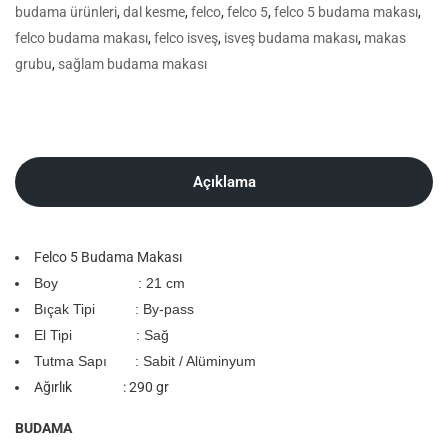
budama ürünleri
,
dal kesme
,
felco
,
felco 5
,
felco 5 budama makası
,
felco budama makası
,
felco isveş
,
isveş budama makası
,
makas
grubu
,
sağlam budama makası
Açıklama
Felco 5 Budama Makası
Boy : 21 cm
Bıçak Tipi : By-pass
El Tipi : Sağ
Tutma Sapı : Sabit / Alüminyum
Ağırlık : 290 gr
BUDAMA