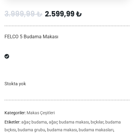
3.999,99
₺
2.599,99
₺
FELCO 5 Budama Makası
Stokta yok
Kategoriler:
Makas Çeşitleri
Etiketler:
ağaç budama
,
ağaç budama makası
,
bıçkılar
,
budama
bıçkısı
,
budama grubu
,
budama makası
,
budama makasları
,