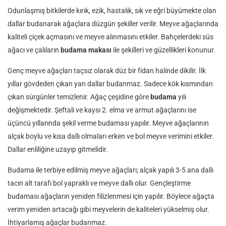
Odunlaşmış bitkilerde kırık, ezik, hastalık, sık ve eğri büyümekte olan
dallar budanarak ağaçlara düzgün şekiller verilir. Meyve ağaçlarında
kaliteli çiçek açmasını ve meyve alınmasını etkiler. Bahçelerdeki süs
ağacı ve çalıların
budama makası
ile şekilleri ve güzellikleri konunur.
Genç meyve ağaçları taçsız olarak düz bir fidan halinde dikilir. İlk
yıllar gövdeden çıkan yan dallar budanmaz. Sadece kök kısmından
çıkan sürgünler temizlenir. Ağaç çeşidine göre
budama
yılı
değişmektedir. Şeftali ve kaysı 2. elma ve armut ağaçlarını ise
üçüncü yıllarında şekil verme budaması yapılır. Meyve ağaçlarının
alçak boylu ve kısa dallı olmaları erken ve bol meyve verimini etkiler.
Dallar enliliğine uzayıp gitmelidir.
Budama ile terbiye edilmiş meyve ağaçları; alçak yapılı 3-5 ana dallı
tacın alt tarafı bol yapraklı ve meyve dallı olur. Gençleştirme
budaması ağaçların yeniden filizlenmesi için yapılır. Böylece ağaçta
verim yeniden artacağı gibi meyvelerin de kaliteleri yükselmiş olur.
İhtiyarlamış ağaçlar budanmaz.