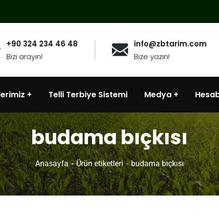
+90 324 234 46 48
info@zbtarim.com
Bizi arayın!
Bize yazın!
lerimiz
Telli Terbiye Sistemi
Medya
Hesa
budama bıçkısı
Anasayfa
Ürün etiketleri
budama bıçkısı