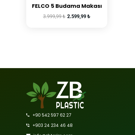
FELCO 5 Budama Makası
3.999,99
₺
2.599,99
₺
+90 542 597 62 27
+903 24 234 46 48