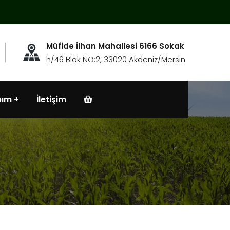
Müfide İlhan Mahallesi 6166 Sokak
h/46 Blok NO:2, 33020 Akdeniz/Mersin
bım
İletişim