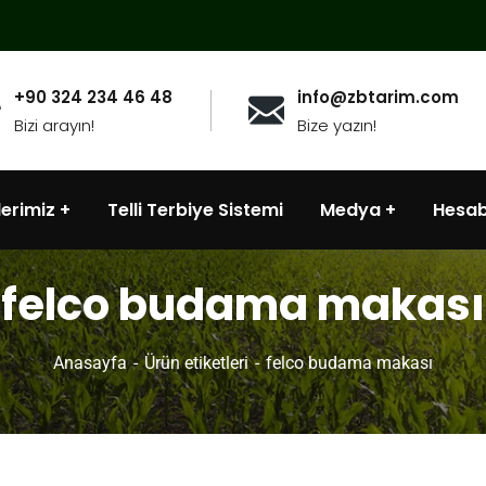
+90 324 234 46 48
info@zbtarim.com
Bizi arayın!
Bize yazın!
lerimiz
Telli Terbiye Sistemi
Medya
Hesa
felco budama makası
Anasayfa
Ürün etiketleri
felco budama makası