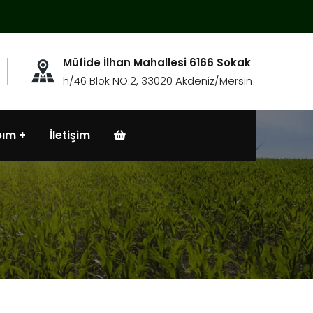
Müfide İlhan Mahallesi 6166 Sokak
h/46 Blok NO:2, 33020 Akdeniz/Mersin
bım
İletişim