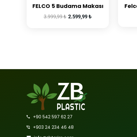
FELCO 5 Budama Makası
Felc
3.999,99
₺
2.599,99
₺
+90 542 597 62 27
+903 24 234 46 48