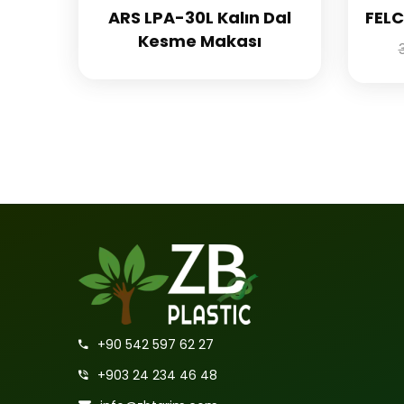
ARS LPA-30L Kalın Dal
FEL
Kesme Makası
+90 542 597 62 27
+903 24 234 46 48