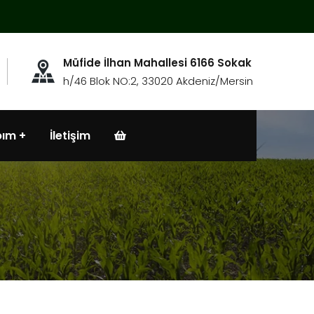
Müfide İlhan Mahallesi 6166 Sokak
h/46 Blok NO:2, 33020 Akdeniz/Mersin
bım
İletişim