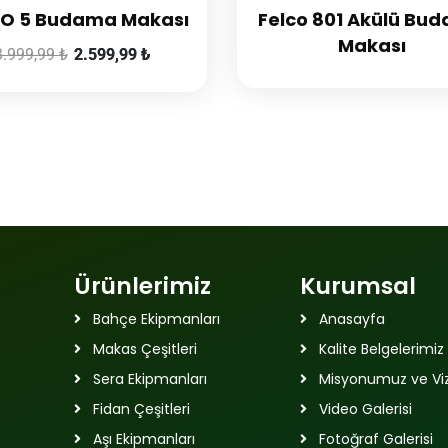
CO 5 Budama Makası
Felco 801 Akülü Bu
Makası
3.999,99
₺
2.599,99
₺
Ürünlerimiz
Kurumsal
Bahçe Ekipmanları
Anasayfa
Makas Çeşitleri
Kalite Belgelerimiz
Sera Ekipmanları
Misyonumuz ve V
Fidan Çeşitleri
Video Galerisi
Aşı Ekipmanları
Fotoğraf Galerisi