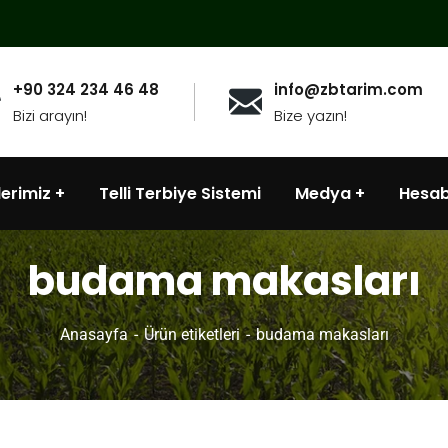
+90 324 234 46 48
info@zbtarim.com
Bizi arayın!
Bize yazın!
lerimiz
Telli Terbiye Sistemi
Medya
Hesa
budama makasları
Anasayfa
Ürün etiketleri
budama makasları