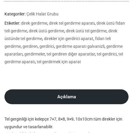
Kategoriler:
Çelik Halat Grubu
Etiketler:
direk gerdirme
,
direk tel gerdirme aparatı
,
direk üstü fidan
teli gerdirme
,
direk üstü gerdirme
,
direk üstü tel gerdirme
,
direk
üstünde tel gerdirme
,
direkler için gerdirici aparat
,
fidan teli
gerdirme
,
gerdiren
,
gerdirici
,
gerdirme aparatı galvanizli
,
gerdirme
aparatları
,
gerdirmeler
,
tel gerdiren diğer aparatlar
,
tel gerdirici
,
tel
gerdirme aparatı
,
tel gerdirmek için aparat
Açıklama
Tel gerginliği için kelepçe 7×7, 8×8, 9×9, 10x10cm tüm direkler için
uygundur ve tasarlanabilir.