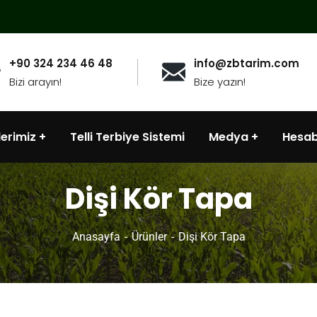
+90 324 234 46 48
info@zbtarim.com
Bizi arayın!
Bize yazın!
lerimiz
Telli Terbiye Sistemi
Medya
Hesa
Dişi Kör Tapa
Anasayfa
Ürünler
Dişi Kör Tapa