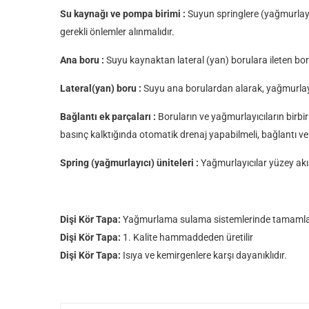
Su kaynağı ve pompa birimi :
Suyun springlere (yağmurlayıcı
gerekli önlemler alınmalıdır.
Ana boru :
Suyu kaynaktan lateral (yan) borulara ileten borud
Lateral(yan) boru :
Suyu ana borulardan alarak, yağmurlayı
Bağlantı ek parçaları :
Boruların ve yağmurlayıcıların birbir
basınç kalktığında otomatik drenaj yapabilmeli, bağlantı ve 
Spring (yağmurlayıcı) üniteleri :
Yağmurlayıcılar yüzey akış
Dişi Kör Tapa:
Yağmurlama sulama sistemlerinde tamamlayıcı pa
Dişi Kör Tapa:
1. Kalite hammaddeden üretilir
Dişi Kör Tapa:
Isıya ve kemirgenlere karşı dayanıklıdır.