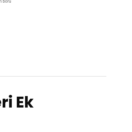
n boru
i Ek