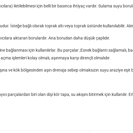
lara) iletilebilmesi için belli bir basınca ihtiyaç vardır. Sulama suyu boru
ur. İsteğe bağlı olarak toprak altı veya toprak üstünde kullanılabilir. Alı
cılara aktaran borulardır. Ana borudan daha düşük çaplıdır.
ine bağlanması için kullanılırlar. Bu parçalar ;Esnek bağlantı sağlamalı, b
açma işlemleri kolay olmalı, aşınmaya karşı dirençli olmalıdır.
ına ve kök bölgesinden aşırı drenaja sebep olmaksızın suyu araziye eşit b
rçalardan biri olan dişi kör tapa, su akışını bitirmek için kullanılır. Erkek