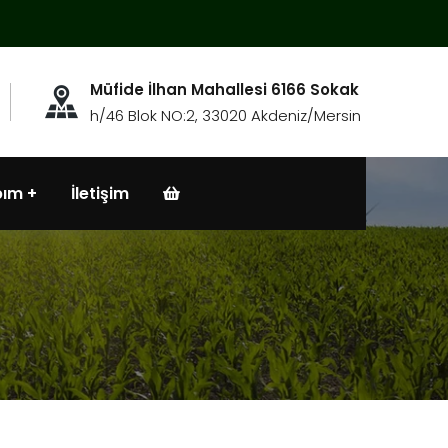
Müfide İlhan Mahallesi 6166 Sokak
h/46 Blok NO:2, 33020 Akdeniz/Mersin
bım
İletişim