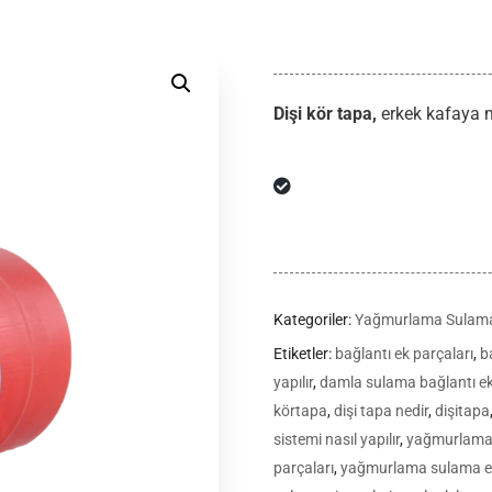
Dişi kör tapa,
erkek kafaya m
Kategoriler:
Yağmurlama Sulama
Etiketler:
bağlantı ek parçaları
,
b
yapılır
,
damla sulama bağlantı ek
körtapa
,
dişi tapa nedir
,
dişitapa
sistemi nasıl yapılır
,
yağmurlam
parçaları
,
yağmurlama sulama e