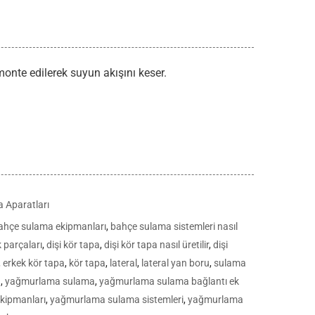
onte edilerek suyun akışını keser.
 Aparatları
ahçe sulama ekipmanları
,
bahçe sulama sistemleri nasıl
 parçaları
,
dişi kör tapa
,
dişi kör tapa nasıl üretilir
,
dişi
,
erkek kör tapa
,
kör tapa
,
lateral
,
lateral yan boru
,
sulama
a
,
yağmurlama sulama
,
yağmurlama sulama bağlantı ek
kipmanları
,
yağmurlama sulama sistemleri
,
yağmurlama