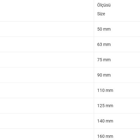
Ölçüsü
Size
50 mm
63 mm
75 mm
90 mm
110 mm
125 mm
140 mm
160 mm