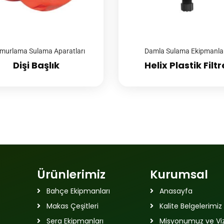
murlama Sulama Aparatları
Damla Sulama Ekipmanlar
Dişi Başlık
Helix Plastik Filtr
Ürünlerimiz
Kurumsal
Bahçe Ekipmanları
Anasayfa
Makas Çeşitleri
Kalite Belgelerimiz
Sera Ekipmanları
Misyonumuz ve V