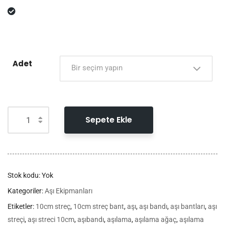
Adet
Bir seçim yapın
Alternative:
Sepete Ekle
Stok kodu:
Yok
Kategoriler:
Aşı Ekipmanları
Etiketler:
10cm streç
,
10cm streç bant
,
aşı
,
aşı bandı
,
aşı bantları
,
aşı
streçi
,
aşı streci 10cm
,
aşıbandı
,
aşılama
,
aşılama ağaç
,
aşılama