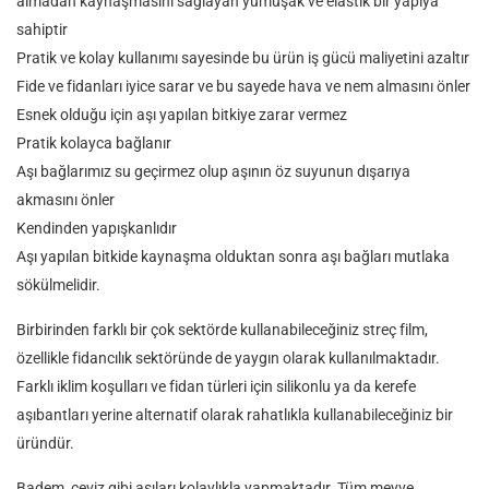
almadan kaynaşmasını sağlayan yumuşak ve elastik bir yapıya
sahiptir
Pratik ve kolay kullanımı sayesinde bu ürün iş gücü maliyetini azaltır
Fide ve fidanları iyice sarar ve bu sayede hava ve nem almasını önler
Esnek olduğu için aşı yapılan bitkiye zarar vermez
Pratik kolayca bağlanır
Aşı bağlarımız su geçirmez olup aşının öz suyunun dışarıya
akmasını önler
Kendinden yapışkanlıdır
Aşı yapılan bitkide kaynaşma olduktan sonra aşı bağları mutlaka
sökülmelidir.
Birbirinden farklı bir çok sektörde kullanabileceğiniz streç film,
özellikle fidancılık sektöründe de yaygın olarak kullanılmaktadır.
Farklı iklim koşulları ve fidan türleri için silikonlu ya da kerefe
aşıbantları yerine alternatif olarak rahatlıkla kullanabileceğiniz bir
üründür.
Badem, ceviz gibi aşıları kolaylıkla yapmaktadır. Tüm meyve