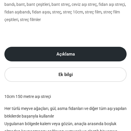
bandı
,
bant
,
bant çeşitleri
,
bant streç
,
ceviz aşı streç
,
fidan aşı streçi
,
fidan aşıbandı
,
fidan aşısı
,
streç
,
streç 10cm
,
streç film
,
streç film
çeşitleri
,
streç filmler
Açıklama
Ek bilgi
10cm 150 metre aşı streçi
Her türlü meyve ağaçları, gül, asma fidanları ve diğer tüm aşı yapılan
bitkilerde başarıyla kullanılır
Uygulanan bölgede kalem veya gözün, anaçla arasında boşluk