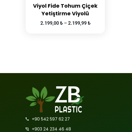
Viyol Fide Tohum Çiçek
Yetiştirme Viyolü
2.199,00
₺
–
2.199,99
₺
+90 542 597 62 27
+903 24 234 46 48