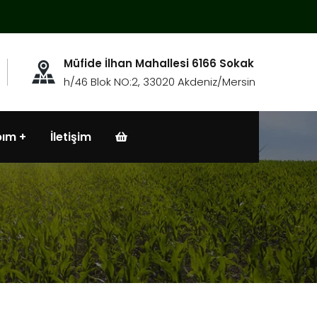
Müfide İlhan Mahallesi 6166 Sokak
h/46 Blok NO:2, 33020 Akdeniz/Mersin
bım
İletişim