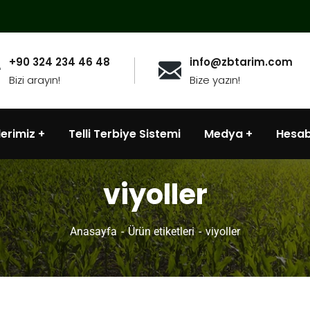
+90 324 234 46 48
info@zbtarim.com
Bizi arayın!
Bize yazın!
lerimiz
Telli Terbiye Sistemi
Medya
Hesa
viyoller
Anasayfa
Ürün etiketleri
viyoller