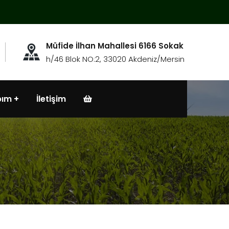
Müfide İlhan Mahallesi 6166 Sokak
h/46 Blok NO:2, 33020 Akdeniz/Mersin
bım
İletişim