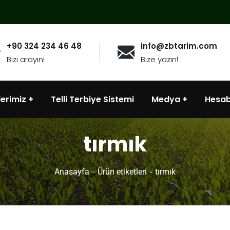
+90 324 234 46 48
info@zbtarim.com
Bizi arayın!
Bize yazın!
lerimiz
Telli Terbiye Sistemi
Medya
Hesa
tırmık
Anasayfa
Ürün etiketleri
tırmık