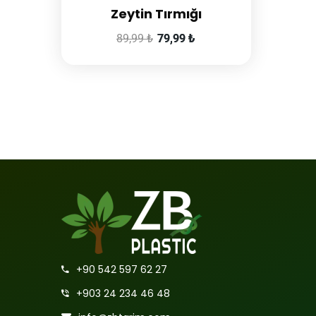
Zeytin Tırmığı
89,99
₺
79,99
₺
+90 542 597 62 27
+903 24 234 46 48