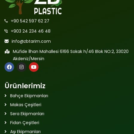
+90 542 597 62 27
+903 24 234 46 48
info@zbtarim.com
Müfide İlhan Mahallesi 6166 Sokak h/46 Blok NO:2, 33020
Akdeniz/Mersin
Ürünlerimiz
Bahçe Ekipmanları
Makas Çeşitleri
Sera Ekipmanları
Fidan Çeşitleri
Aşı Ekipmanları