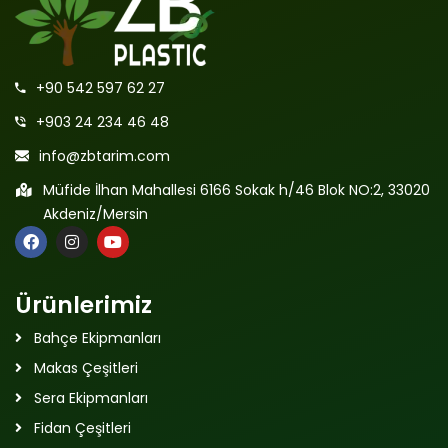
+90 542 597 62 27
+903 24 234 46 48
info@zbtarim.com
Müfide İlhan Mahallesi 6166 Sokak h/46 Blok NO:2, 33020
Akdeniz/Mersin
Ürünlerimiz
Bahçe Ekipmanları
Makas Çeşitleri
Sera Ekipmanları
Fidan Çeşitleri