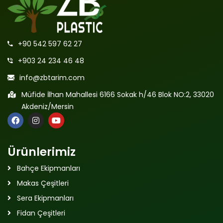
+90 542 597 62 27
+903 24 234 46 48
info@zbtarim.com
Müfide İlhan Mahallesi 6166 Sokak h/46 Blok NO:2, 33020
Akdeniz/Mersin
Ürünlerimiz
Bahçe Ekipmanları
Makas Çeşitleri
Sera Ekipmanları
Fidan Çeşitleri