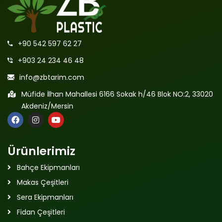
+90 542 597 62 27
+903 24 234 46 48
info@zbtarim.com
Müfide İlhan Mahallesi 6166 Sokak h/46 Blok NO:2, 33020
Akdeniz/Mersin
Ürünlerimiz
Bahçe Ekipmanları
Makas Çeşitleri
Sera Ekipmanları
Fidan Çeşitleri