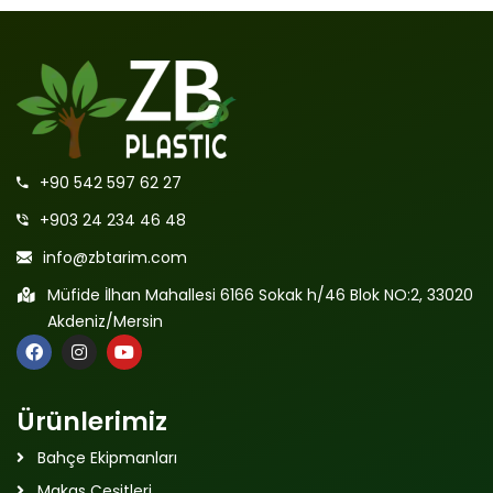
+90 542 597 62 27
+903 24 234 46 48
info@zbtarim.com
Müfide İlhan Mahallesi 6166 Sokak h/46 Blok NO:2, 33020
Akdeniz/Mersin
Ürünlerimiz
Bahçe Ekipmanları
Makas Çeşitleri