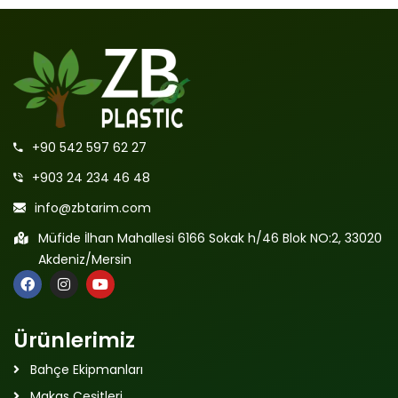
+90 542 597 62 27
+903 24 234 46 48
info@zbtarim.com
Müfide İlhan Mahallesi 6166 Sokak h/46 Blok NO:2, 33020
Akdeniz/Mersin
Ürünlerimiz
Bahçe Ekipmanları
Makas Çeşitleri