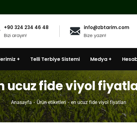
+90 324 234 46 48
info@zbtarim.com
Bizi arayın!
Bize yazın!
lerimiz
Telli Terbiye Sistemi
Medya
Hesa
n ucuz fide viyol fiyatla
Anasayfa
Ürün etiketleri
en ucuz fide viyol fiyatları