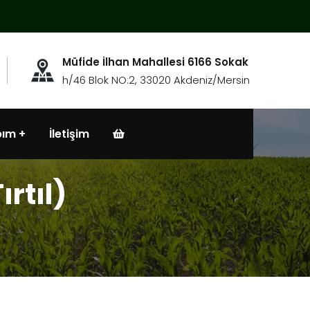
Müfide İlhan Mahallesi 6166 Sokak
h/46 Blok NO:2, 33020 Akdeniz/Mersin
bım
İletişim
rtıl)