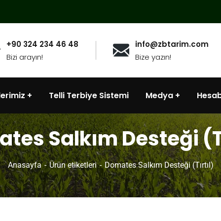
+90 324 234 46 48
info@zbtarim.com
Bizi arayın!
Bize yazın!
lerimiz
Telli Terbiye Sistemi
Medya
Hesa
tes Salkım Desteği (Tı
Anasayfa
Ürün etiketleri
Domates Salkım Desteği (Tırtıl)