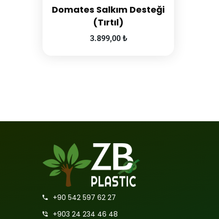
Domates Salkım Desteği
(Tırtıl)
3.899,00
₺
+90 542 597 62 27
+903 24 234 46 48