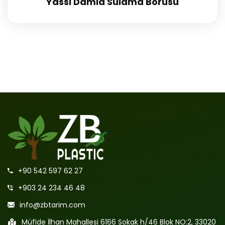
Yassı Damla Sulama Borusu
+90 542 597 62 27
+903 24 234 46 48
info@zbtarim.com
Müfide İlhan Mahallesi 6166 Sokak h/46 Blok NO:2, 33020