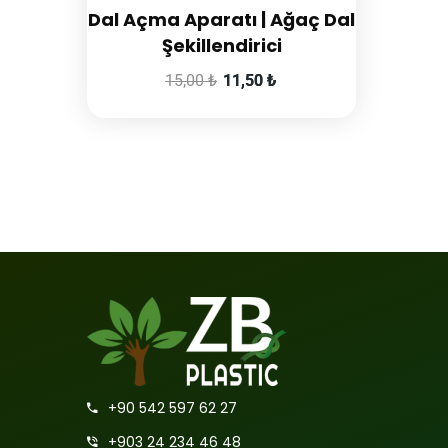
Dal Açma Aparatı | Ağaç Dal
Şekillendirici
15,00
₺
11,50
₺
+90 542 597 62 27
+903 24 234 46 48