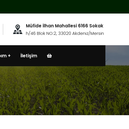
Müfide İlhan Mahallesi 6166 Sokak
h/46 Blok NO:2, 33020 Akdeniz/Mersin
bım
İletişim