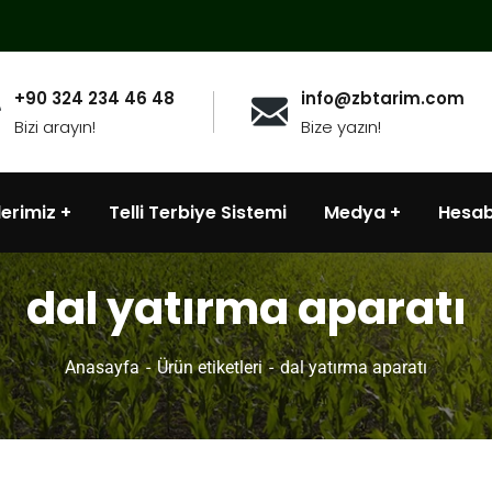
+90 324 234 46 48
info@zbtarim.com
Bizi arayın!
Bize yazın!
lerimiz
Telli Terbiye Sistemi
Medya
Hesa
dal yatırma aparatı
Anasayfa
Ürün etiketleri
dal yatırma aparatı