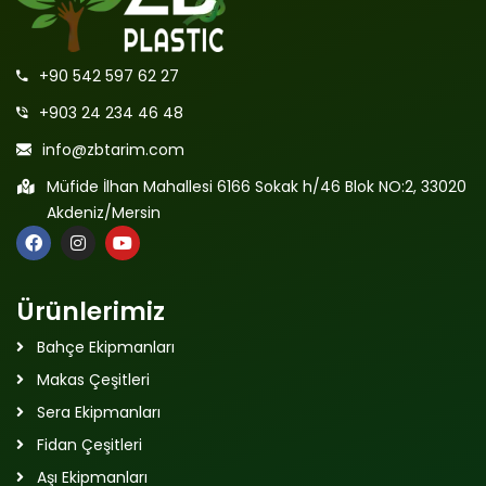
+90 542 597 62 27
+903 24 234 46 48
info@zbtarim.com
Müfide İlhan Mahallesi 6166 Sokak h/46 Blok NO:2, 33020
Akdeniz/Mersin
Ürünlerimiz
Bahçe Ekipmanları
Makas Çeşitleri
Sera Ekipmanları
Fidan Çeşitleri
Aşı Ekipmanları