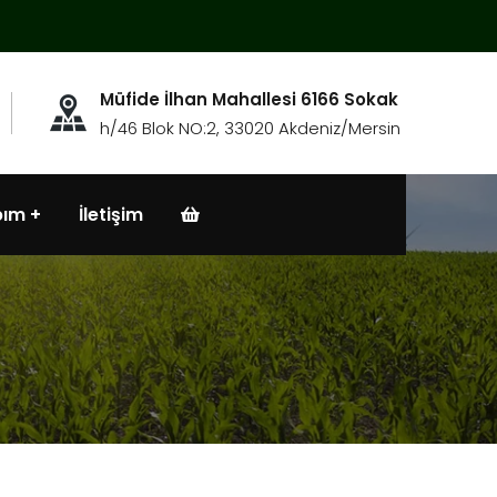
Müfide İlhan Mahallesi 6166 Sokak
h/46 Blok NO:2, 33020 Akdeniz/Mersin
bım
İletişim