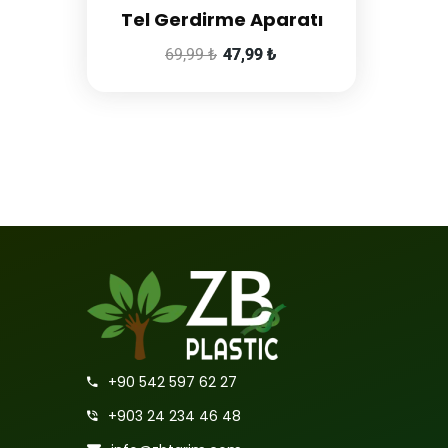
Tel Gerdirme Aparatı
69,99
₺
47,99
₺
+90 542 597 62 27
+903 24 234 46 48