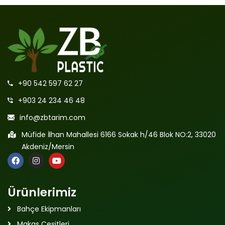
+90 542 597 62 27
+903 24 234 46 48
info@zbtarim.com
Müfide İlhan Mahallesi 6166 Sokak h/46 Blok NO:2, 33020
Akdeniz/Mersin
Ürünlerimiz
Bahçe Ekipmanları
Makas Çeşitleri