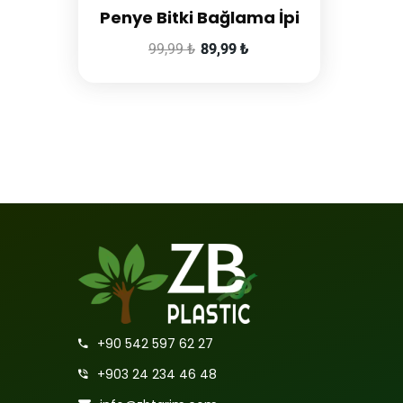
Penye Bitki Bağlama İpi
99,99
₺
89,99
₺
+90 542 597 62 27
+903 24 234 46 48