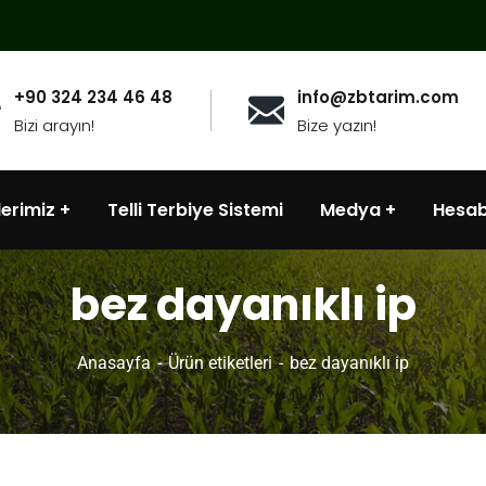
+90 324 234 46 48
info@zbtarim.com
Bizi arayın!
Bize yazın!
lerimiz
Telli Terbiye Sistemi
Medya
Hesa
bez dayanıklı ip
Anasayfa
Ürün etiketleri
bez dayanıklı ip