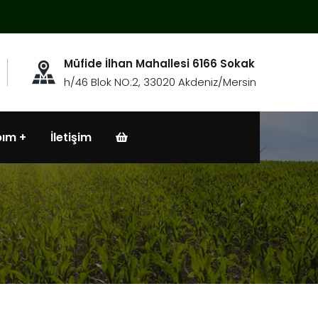
Müfide İlhan Mahallesi 6166 Sokak
h/46 Blok NO:2, 33020 Akdeniz/Mersin
bım
İletişim