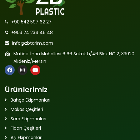
+90 542 597 62 27
+903 24 234 46 48
info@zbtarim.com
Müfide İlhan Mahallesi 6166 Sokak h/46 Blok NO:2, 33020
Akdeniz/Mersin
Ürünlerimiz
Bahçe Ekipmanları
Makas Çeşitleri
Sera Ekipmanları
Fidan Çeşitleri
Aşı Ekipmanları