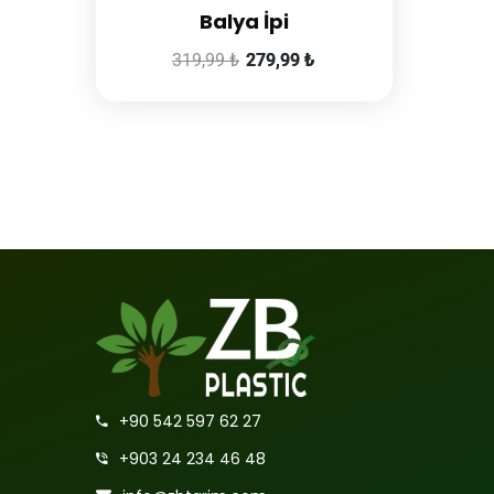
Balya İpi
319,99
₺
279,99
₺
+90 542 597 62 27
+903 24 234 46 48