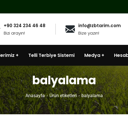
+90 324 234 46 48
info@zbtarim.com
Bizi arayın!
Bize yazın!
lerimiz
Telli Terbiye Sistemi
Medya
Hesa
balyalama
Anasayfa
Ürün etiketleri
balyalama