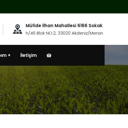
Müfide İlhan Mahallesi 6166 Sokak
h/46 Blok NO:2, 33020 Akdeniz/Mersin
bım
İletişim