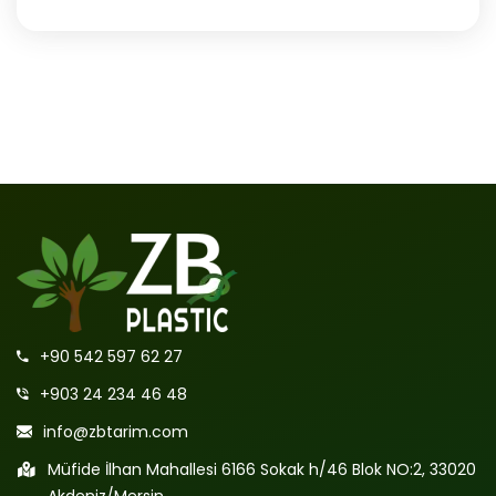
+90 542 597 62 27
+903 24 234 46 48
info@zbtarim.com
Müfide İlhan Mahallesi 6166 Sokak h/46 Blok NO:2, 33020
Akdeniz/Mersin