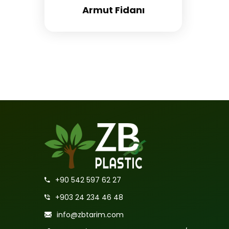
Armut Fidanı
+90 542 597 62 27
+903 24 234 46 48
info@zbtarim.com