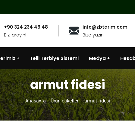
+90 324 234 46 48
info@zbtarim.com
Bizi arayın!
Bize yazın!
lerimiz
Telli Terbiye Sistemi
Medya
Hesa
armut fidesi
Anasayfa
Ürün etiketleri
armut fidesi