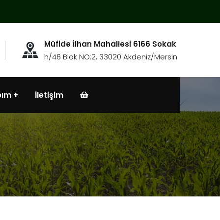
Müfide İlhan Mahallesi 6166 Sokak
h/46 Blok NO:2, 33020 Akdeniz/Mersin
bım
İletişim