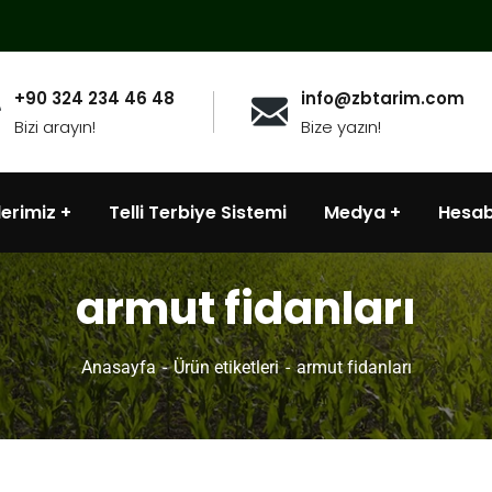
+90 324 234 46 48
info@zbtarim.com
Bizi arayın!
Bize yazın!
lerimiz
Telli Terbiye Sistemi
Medya
Hesa
armut fidanları
Anasayfa
Ürün etiketleri
armut fidanları