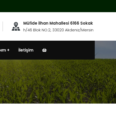
Müfide İlhan Mahallesi 6166 Sokak
h/46 Blok NO:2, 33020 Akdeniz/Mersin
bım
İletişim