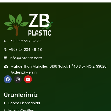
+90 542 597 62 27
+903 24 234 46 48
info@zbtarim.com
Müfide İlhan Mahallesi 6166 Sokak h/46 Blok NO:2, 33020
Akdeniz/Mersin
Ürünlerimiz
Bahçe Ekipmanları
Makas Çeşitleri